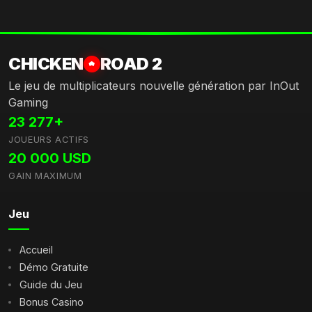
CHICKEN
ROAD 2
Le jeu de multiplicateurs nouvelle génération par InOut
Gaming
23 277+
JOUEURS ACTIFS
20 000 USD
GAIN MAXIMUM
Jeu
Accueil
Démo Gratuite
Guide du Jeu
Bonus Casino