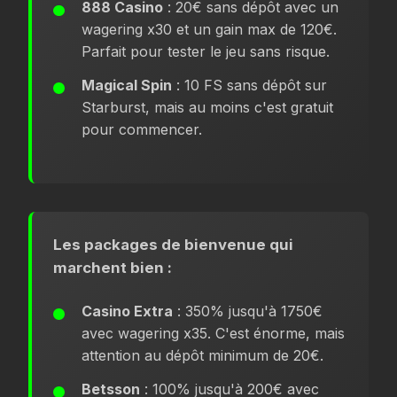
888 Casino
: 20€ sans dépôt avec un
wagering x30 et un gain max de 120€.
Parfait pour tester le jeu sans risque.
Magical Spin
: 10 FS sans dépôt sur
Starburst, mais au moins c'est gratuit
pour commencer.
Les packages de bienvenue qui
marchent bien :
Casino Extra
: 350% jusqu'à 1750€
avec wagering x35. C'est énorme, mais
attention au dépôt minimum de 20€.
Betsson
: 100% jusqu'à 200€ avec