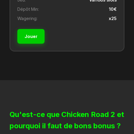
Dépôt Min:
10€
Wagering:
x25
Jouer
Qu'est-ce que Chicken Road 2 et
pourquoi il faut de bons bonus ?