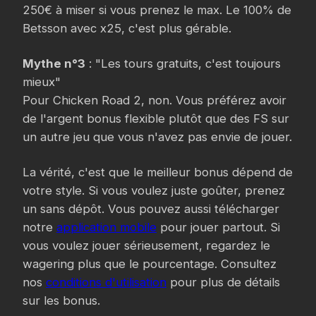
250€ à miser si vous prenez le max. Le 100% de
Betsson avec x25, c'est plus gérable.
Mythe n°3
: "Les tours gratuits, c'est toujours
mieux"
Pour Chicken Road 2, non. Vous préférez avoir
de l'argent bonus flexible plutôt que des FS sur
un autre jeu que vous n'avez pas envie de jouer.
La vérité, c'est que le meilleur bonus dépend de
votre style. Si vous voulez juste goûter, prenez
un sans dépôt. Vous pouvez aussi télécharger
notre
application mobile
pour jouer partout. Si
vous voulez jouer sérieusement, regardez le
wagering plus que le pourcentage. Consultez
nos
conditions d'utilisation
pour plus de détails
sur les bonus.