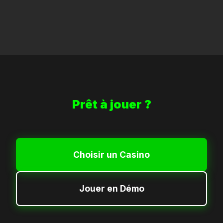
Prêt à jouer ?
Choisir un Casino
Jouer en Démo