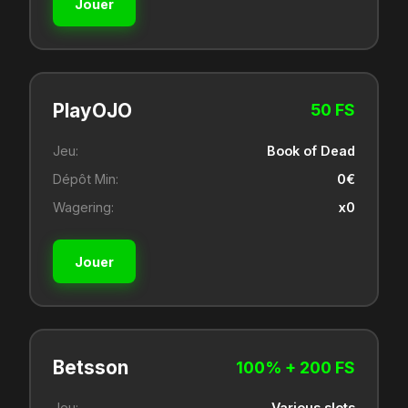
Jouer
PlayOJO
50 FS
Jeu:
Book of Dead
Dépôt Min:
0€
Wagering:
x0
Jouer
Betsson
100% + 200 FS
Jeu:
Various slots