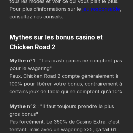
tous les modes et voir ce qui vous plaît le plus.
Pour plus d'informations sur le
jeu responsable
,
consultez nos conseils.
Mythes sur les bonus casino et
Chicken Road 2
Mythe n°1
: "Les crash games ne comptent pas
pour le wagering"
Faux. Chicken Road 2 compte généralement à
100% pour libérer votre bonus, contrairement à
certains jeux de table qui ne comptent qu'à 10%.
Mythe n°2
: "Il faut toujours prendre le plus
gros bonus"
Pas forcément. Le 350% de Casino Extra, c'est
tentant, mais avec un wagering x35, ça fait 61