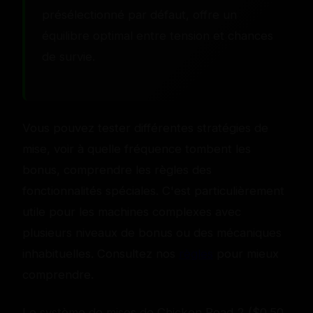
présélectionné par défaut, offre un
équilibre optimal entre tension et chances
de survie.
Vous pouvez tester différentes stratégies de
mise, voir à quelle fréquence tombent les
bonus, comprendre les règles des
fonctionnalités spéciales. C'est particulièrement
utile pour les machines complexes avec
plusieurs niveaux de bonus ou des mécaniques
inhabituelles. Consultez nos
règles
pour mieux
comprendre.
Le système de mises de Chicken Road 2 ($0.50,