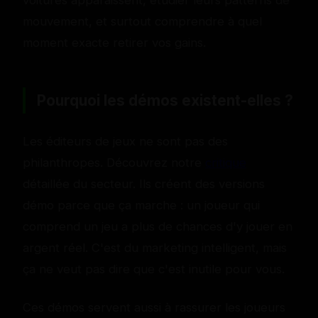
mouvement, et surtout comprendre à quel
moment exacte retirer vos gains.
Pourquoi les démos existent-elles ?
Les éditeurs de jeux ne sont pas des
philanthropes. Découvrez notre
critique
détaillée du secteur. Ils créent des versions
démo parce que ça marche : un joueur qui
comprend un jeu a plus de chances d'y jouer en
argent réel. C'est du marketing intelligent, mais
ça ne veut pas dire que c'est inutile pour vous.
Ces démos servent aussi à rassurer les joueurs