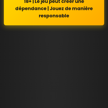
18+ | Le jeu peut créer une
dépendance | Jouez de manière
responsable