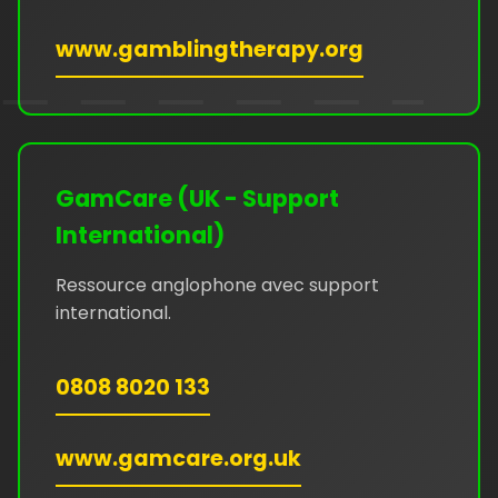
www.gamblingtherapy.org
GamCare (UK - Support
International)
Ressource anglophone avec support
international.
0808 8020 133
www.gamcare.org.uk