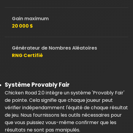
Gain maximum
20 000 $
Générateur de Nombres Aléatoires
RNG Certifié
Système Provably Fair
Chicken Road 2.0 intègre un système 'Provably Fair'
de pointe. Cela signifie que chaque joueur peut
vérifier indépendamment l'équité de chaque résultat
de jeu. Nous fournissons les outils nécessaires pour
que vous puissiez vous-même confirmer que les
résultats ne sont pas manipulés.