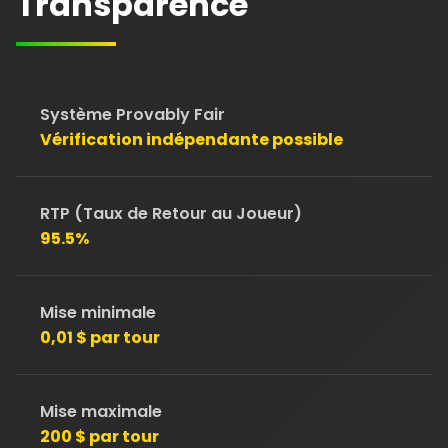
Transparence
Système Provably Fair
Vérification indépendante possible
RTP (Taux de Retour au Joueur)
95.5%
Mise minimale
0,01 $ par tour
Mise maximale
200 $ par tour