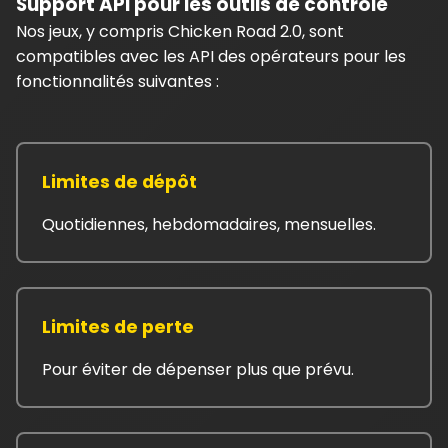
Support API pour les outils de contrôle
Nos jeux, y compris Chicken Road 2.0, sont
compatibles avec les API des opérateurs pour les
fonctionnalités suivantes :
Limites de dépôt
Quotidiennes, hebdomadaires, mensuelles.
Limites de perte
Pour éviter de dépenser plus que prévu.