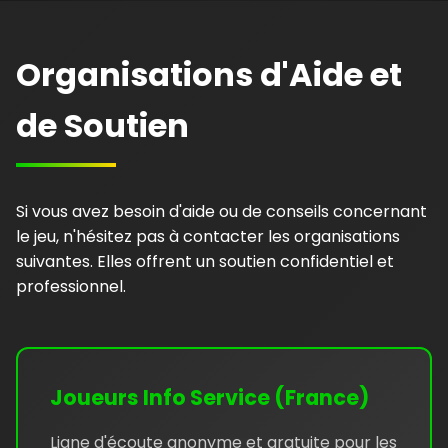
Organisations d'Aide et
de Soutien
Si vous avez besoin d'aide ou de conseils concernant
le jeu, n'hésitez pas à contacter les organisations
suivantes. Elles offrent un soutien confidentiel et
professionnel.
Joueurs Info Service (France)
Ligne d'écoute anonyme et gratuite pour les