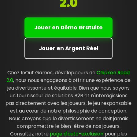
2.0
Jouer en Démo Gratuite
Jouer en Argent Réel
Chez InOut Games, développeurs de
Chicken Road
2.0
, nous nous engageons à offrir une expérience de
jeu divertissante et équitable. Bien que nous soyons
un fournisseur de solutions B2B et n'interagissions
pas directement avec les joueurs, le jeu responsable
est au cœur de notre philosophie de conception.
Nous croyons que le divertissement ne doit jamais
compromettre le bien-être de nos joueurs.
Consultez notre
page d'auto-exclusion
pour plus