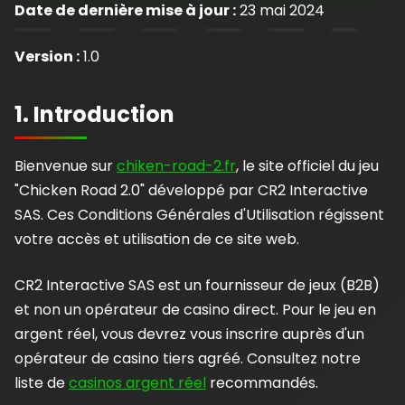
Date de dernière mise à jour :
23 mai 2024
Version :
1.0
1. Introduction
Bienvenue sur
chiken-road-2.fr
, le site officiel du jeu
"Chicken Road 2.0" développé par CR2 Interactive
SAS. Ces Conditions Générales d'Utilisation régissent
votre accès et utilisation de ce site web.
CR2 Interactive SAS est un fournisseur de jeux (B2B)
et non un opérateur de casino direct. Pour le jeu en
argent réel, vous devrez vous inscrire auprès d'un
opérateur de casino tiers agréé. Consultez notre
liste de
casinos argent réel
recommandés.