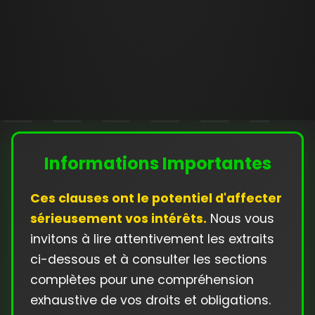
Informations Importantes
Ces clauses ont le potentiel d'affecter
sérieusement vos intérêts.
Nous vous
invitons à lire attentivement les extraits
ci-dessous et à consulter les sections
complètes pour une compréhension
exhaustive de vos droits et obligations.