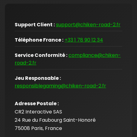
Support Client :
support@chiken-road-2.fr
Téléphone France :
+33 1 78 90 12 34
Service Conformité :
compliance@chiken-
road-2.fr
Jeu Responsable :
responsiblegaming@chiken-road-2.fr
Adresse Postale :
CR2 Interactive SAS
24 Rue du Faubourg Saint-Honoré
75008 Paris, France