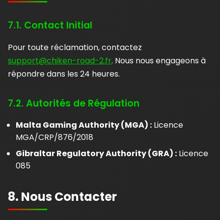
7.1. Contact Initial
Pour toute réclamation, contactez
support@chiken-road-2.fr
. Nous nous engageons à
répondre dans les 24 heures.
7.2. Autorités de Régulation
Malta Gaming Authority (MGA) :
Licence
MGA/CRP/876/2018
Gibraltar Regulatory Authority (GRA) :
Licence
085
8. Nous Contacter